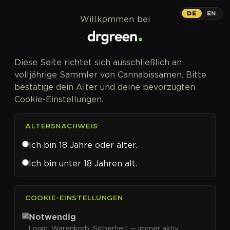
Zum Inhalt springen
DE
EN
Willkommen bei
Diese Seite richtet sich ausschließlich an
volljährige Sammler von Cannabissamen. Bitte
bestätige dein Alter und deine bevorzugten
Cookie-Einstellungen.
ALTERSNACHWEIS
Ich bin 18 Jahre oder älter.
Ich bin unter 18 Jahren alt.
CANNABISSAMEN VON ACE SEEDS KAUFEN
COOKIE-EINSTELLUNGEN
Ace Seeds
Notwendig
Login, Warenkorb, Sicherheit — immer aktiv.