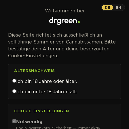
Zum Inhalt springen
DE
EN
Willkommen bei
Diese Seite richtet sich ausschließlich an
volljährige Sammler von Cannabissamen. Bitte
bestätige dein Alter und deine bevorzugten
Cookie-Einstellungen.
ALTERSNACHWEIS
Ich bin 18 Jahre oder älter.
Ich bin unter 18 Jahren alt.
CANNABISSAMEN VON BLIMBURN SEEDS KAUFEN
COOKIE-EINSTELLUNGEN
Blimburn Seeds
Notwendig
Login, Warenkorb, Sicherheit — immer aktiv.