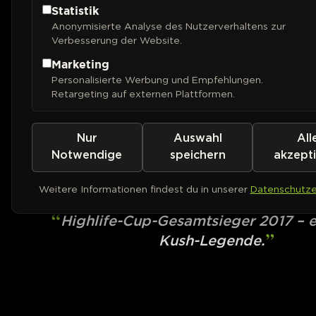
Statistik
Anonymisierte Analyse des Nutzerverhaltens zur
Verbesserung der Website.
Marketing
Personalisierte Werbung und Empfehlungen.
Retargeting auf externen Plattformen.
Nur
Auswahl
All
DUTCH PASSION
Master Kush
Notwendige
speichern
akzept
Weitere Informationen findest du in unserer
Datenschutze
PHOTOFEM
Highlife-Cup-Gesamtsieger 2017 – e
Kush-Legende.