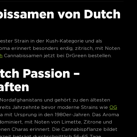
bissamen von Dutch
ster Strain in der Kush-Kategorie und als
ma erinnert besonders erdig, zitrisch, mit Noten
h
Cannabissamen jetzt bei DrGreen bestellen.
tch Passion –
aften
ordafghanistans und gehört zu den ältesten
ereits Jahrzehnte bevor moderne Strains wie
OG
ica mit Ursprung in den 1980er-Jahren. Das Aroma
ch dominiert, mit Noten von Limette, Zitrone und
en Charas erinnert. Die Cannabispflanze bildet
ezeit beträgt durchschnittlich 56–65 Tage.