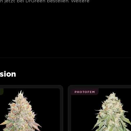
jetzt bei DrGreen bestellen. Weitere
sion
PHOTOFEM