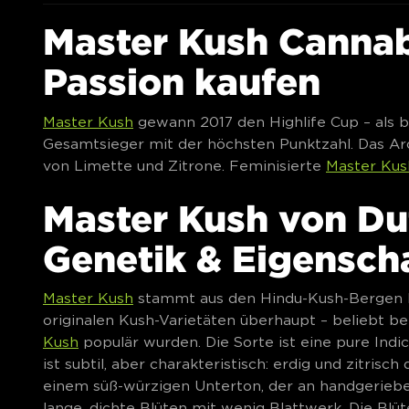
Master Kush Canna
Passion kaufen
Master Kush
gewann 2017 den Highlife Cup – als be
Gesamtsieger mit der höchsten Punktzahl. Das Aro
von Limette und Zitrone. Feminisierte
Master Kus
Master Kush von Du
Genetik & Eigensch
Master Kush
stammt aus den Hindu-Kush-Bergen N
originalen Kush-Varietäten überhaupt – beliebt b
Kush
populär wurden. Die Sorte ist eine pure Ind
ist subtil, aber charakteristisch: erdig und zitris
einem süß-würzigen Unterton, der an handgerieben
lange, dichte Blüten mit wenig Blattwerk. Die Blüt