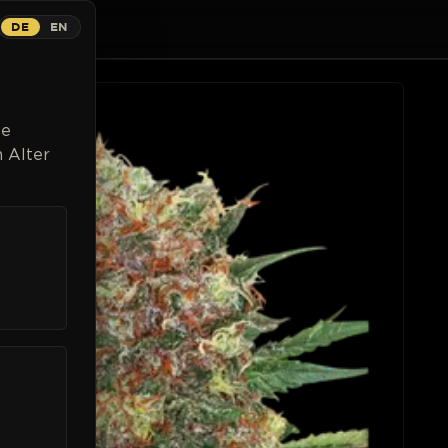
DE
EN
ns
Breeder
Magazin
Cannabispflanzen
Kontakt
Li
ge
 Alter