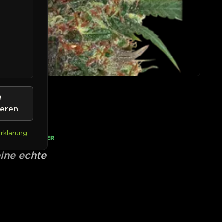
e
ieren
rklärung
.
• AUF LAGER
ine echte