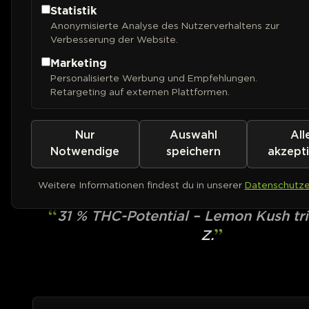
Statistik
Anonymisierte Analyse des Nutzerverhaltens zur
Verbesserung der Website.
Marketing
Personalisierte Werbung und Empfehlungen.
Retargeting auf externen Plattformen.
Nur
Auswahl
All
BARNEYS FARM
Cherry Poppers
Notwendige
speichern
akzept
Weitere Informationen findest du in unserer
Datenschutze
PHOTOFEM
31 % THC-Potential – Lemon Kush tri
Z.