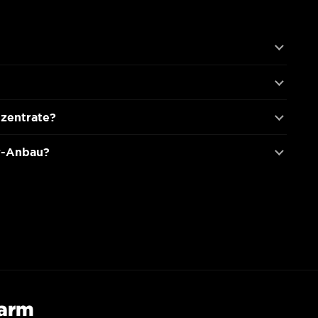
nzentrate?
or-Anbau?
Farm