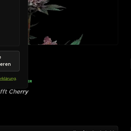
e
ieren
rklärung
.
• AUF LAGER
fft Cherry