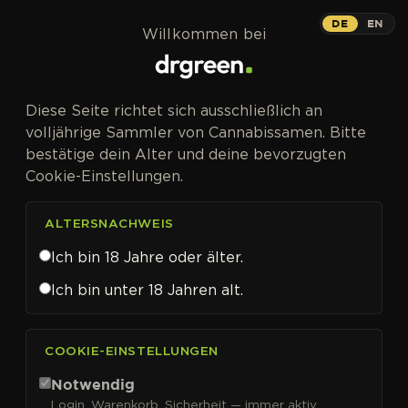
Zum Inhalt springen
DE
EN
Willkommen bei
Diese Seite richtet sich ausschließlich an
volljährige Sammler von Cannabissamen. Bitte
bestätige dein Alter und deine bevorzugten
Cookie-Einstellungen.
ALTERSNACHWEIS
Ich bin 18 Jahre oder älter.
Ich bin unter 18 Jahren alt.
CANNABISSAMEN VON WORLD OF SEEDS KAUFEN
COOKIE-EINSTELLUNGEN
World of Seeds
Notwendig
Login, Warenkorb, Sicherheit — immer aktiv.