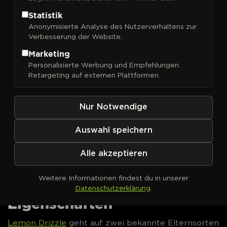
Statistik
Lemon Drizzle
Anonymisierte Analyse des Nutzerverhaltens zur
Cannabissamen von Barneys
Verbesserung der Website.
Farm kaufen
Marketing
Personalisierte Werbung und Empfehlungen.
Lemon Drizzle
ist eine Kreuzung aus Super
Lemon
Retargeting auf externen Plattformen.
Haze
und
OG Kush
mit einem THC-Potential bis 25
% und einem ausgeprägten Zitrus-Aroma mit
Nur Notwendige
erdigen Kush-Noten. Der 85-%-Sativa-Anteil prägt
die Genetik dieser feminisierten Sorte deutlich.
Auswahl speichern
Feminisierte
Lemon Drizzle
Cannabissamen jetzt
bei DrGreen bestellen.
Alle akzeptieren
Lemon Drizzle von Barneys
Weitere Informationen findest du in unserer
Farm – Genetik &
Datenschutzerklärung
.
Eigenschaften
Lemon Drizzle
geht auf zwei bekannte Elternsorten