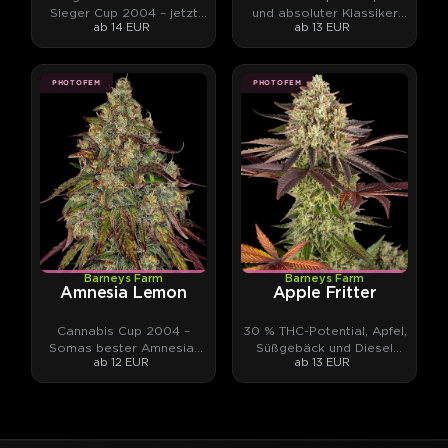
Sieger Cup 2004 – jetzt
und absoluter Klassiker
ab 14 EUR
ab 13 EUR
als Automatic.
aus vier Kontinenten
PHOTOFEM
PHOTOFEM
Barneys Farm
Barneys Farm
Amnesia Lemon
Apple Fritter
Cannabis Cup 2004 –
30 % THC-Potential, Apfel,
Somas bester Amnesia-
Süßgebäck und Diesel
ab 12 EUR
ab 13 EUR
Haze-Phänotyp.
zugleich.