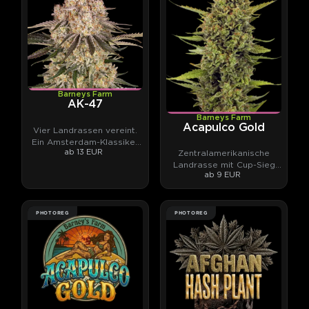
Barneys Farm
AK-47
Barneys Farm
Acapulco Gold
Vier Landrassen vereint.
Ein Amsterdam-Klassiker
ab 13 EUR
Zentralamerikanische
mit 26 % THC-Potential.
Landrasse mit Cup-Sieg
ab 9 EUR
und Fruchtcocktail-Aroma
PHOTOREG
PHOTOREG