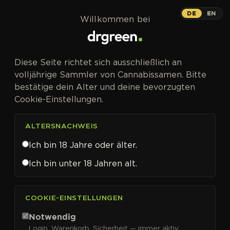
Zum Inhalt springen
Lemon Drizzle
DE
EN
Willkommen bei
PHOTOFEM
Diese Seite richtet sich ausschließlich an
Super Lemon Haze x OG Kush –
volljährige Sammler von Cannabissamen. Bitte
THC-Potential bis 25 %.
bestätige dein Alter und deine bevorzugten
Cookie-Einstellungen.
ALTERSNACHWEIS
Ich bin 18 Jahre oder älter.
Ich bin unter 18 Jahren alt.
COOKIE-EINSTELLUNGEN
Notwendig
Login, Warenkorb, Sicherheit — immer aktiv.