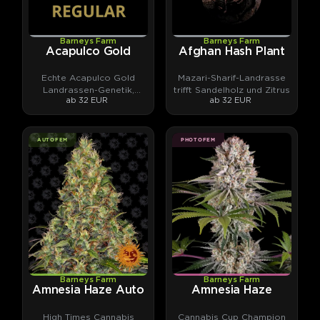
Barneys Farm
Barneys Farm
Acapulco Gold
Afghan Hash Plant
Echte Acapulco Gold
Mazari-Sharif-Landrasse
Landrassen-Genetik,
trifft Sandelholz und Zitrus
ab 32 EUR
ab 32 EUR
stabilisiert.
AUTOFEM
PHOTOFEM
Barneys Farm
Barneys Farm
Amnesia Haze Auto
Amnesia Haze
High Times Cannabis
Cannabis Cup Champion