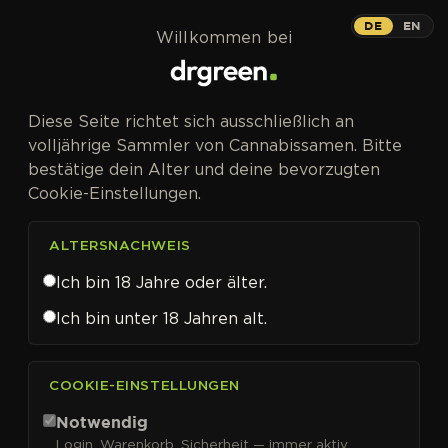
Zum Inhalt springen
DE
EN
Willkommen bei
CANNABISSAMEN VON SENSI SEEDS RESEARCH KAUFEN
Diese Seite richtet sich ausschließlich an
Sensi Seeds
volljährige Sammler von Cannabissamen. Bitte
bestätige dein Alter und deine bevorzugten
Research
Cookie-Einstellungen.
ALTERSNACHWEIS
Ich bin 18 Jahre oder älter.
FILTER
Sortieren nach
Ich bin unter 18 Jahren alt.
COOKIE-EINSTELLUNGEN
Notwendig
Login, Warenkorb, Sicherheit — immer aktiv.