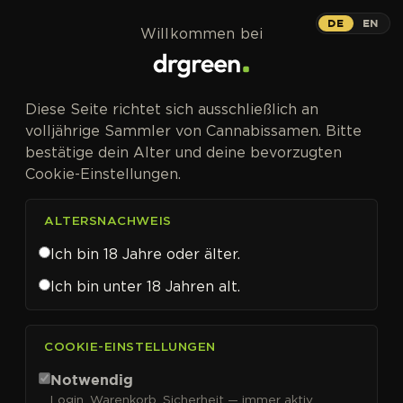
Zum Inhalt springen
DE
EN
Willkommen bei
Diese Seite richtet sich ausschließlich an
volljährige Sammler von Cannabissamen. Bitte
bestätige dein Alter und deine bevorzugten
Cookie-Einstellungen.
ALTERSNACHWEIS
Ich bin 18 Jahre oder älter.
Ich bin unter 18 Jahren alt.
CANNABISSAMEN VON DNA GENETICS KAUFEN
COOKIE-EINSTELLUNGEN
DNA Genetics
Notwendig
Login, Warenkorb, Sicherheit — immer aktiv.