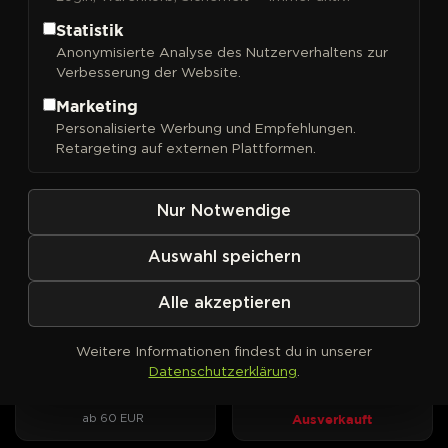
Statistik
Anonymisierte Analyse des Nutzerverhaltens zur
Verbesserung der Website.
FILTER
Sortieren nach
Marketing
Personalisierte Werbung und Empfehlungen.
DNA Genetics
DNA Genetics
PHOTOFEM
PHOTOFEM
Retargeting auf externen Plattformen.
24K Gold
3Peat
Kush-Wucht trifft
Drei Kush-Linien, zwei Award-
Mandarinenduft, drei
Gewinner, ein DNA-Original.
Nur Notwendige
Phänotypen zur Wahl.
ab 40 EUR
Ausverkauft
Auswahl speichern
Alle akzeptieren
DNA Genetics
DNA Genetics
PHOTOFEM
AUTOFEM
Bakers Delight
Bakers Delight Auto
Weitere Informationen findest du in unserer
Cookies trifft Sorbet – süßes
Sorbet-Aroma und Cookie-
Datenschutzerklärung
.
Aroma mit klarem Fokus.
Optik im Autoflower-Format
Ausverkauft
ab 60 EUR