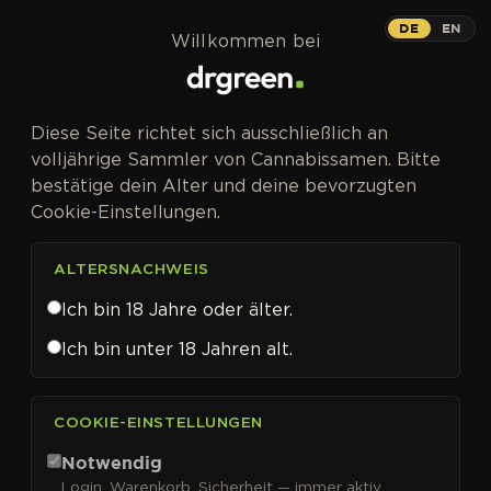
Zum Inhalt springen
Auto
DE
EN
Willkommen bei
AUTOFEM
Diese Seite richtet sich ausschließlich an
Kalifornischer Kush-Klassiker im
volljährige Sammler von Cannabissamen. Bitte
Autoformat – Couch-Lock für
bestätige dein Alter und deine bevorzugten
Erfahrene.
Cookie-Einstellungen.
ALTERSNACHWEIS
Ich bin 18 Jahre oder älter.
Ich bin unter 18 Jahren alt.
COOKIE-EINSTELLUNGEN
Notwendig
Login, Warenkorb, Sicherheit — immer aktiv.