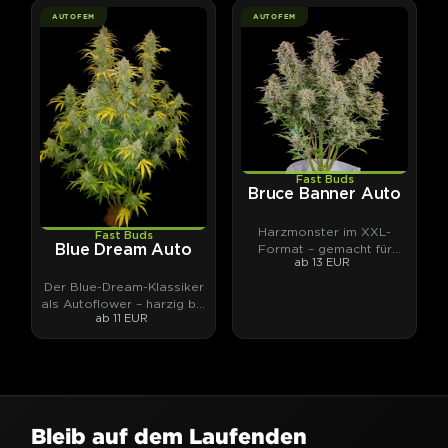
AUTOFEM
AUTOFEM
Fast Buds
Bruce Banner Auto
Harzmonster im XXL-
Fast Buds
Format – gemacht für
Blue Dream Auto
ab 13 EUR
Hasch und Extrakte.
Der Blue-Dream-Klassiker
als Autoflower – harzig bis
ab 11 EUR
ins Blattwerk.
Bleib auf dem Laufenden