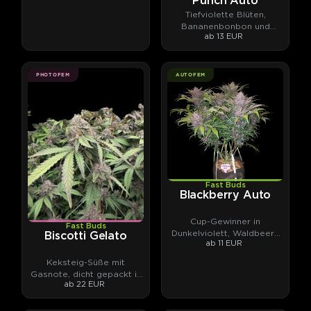
Punch Auto
Tiefviolette Blüten,
Bananenbonbon und
ab 13 EUR
Autoflower-Spitzenpotenz.
PHOTOFEM
AUTOFEM
Fast Buds
Blackberry Auto
Cup-Gewinner in
Fast Buds
Dunkelviolett, Waldbeere
Biscotti Gelato
ab 11 EUR
und Kush.
Keksteig-Süße mit
Gasnote, dicht gepackt in
ab 22 EUR
Harz.