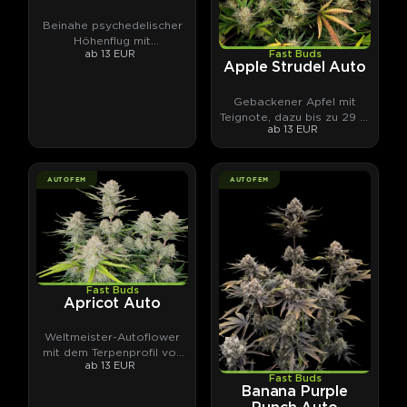
Beinahe psychedelischer
Höhenflug mit
ab 13 EUR
Fast Buds
Fruchtcocktail-Terpenen.
Apple Strudel Auto
Gebackener Apfel mit
Teignote, dazu bis zu 29 %
ab 13 EUR
THC.
AUTOFEM
AUTOFEM
Fast Buds
Apricot Auto
Weltmeister-Autoflower
mit dem Terpenprofil von
ab 13 EUR
Aprikosenmarmelade.
Fast Buds
Banana Purple