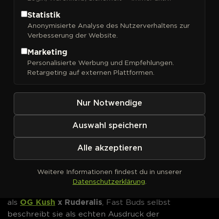
Original OG Kush Auto
Statistik
Cannabissamen von Fast
Anonymisierte Analyse des Nutzerverhaltens zur
Buds kaufen
Verbesserung der Website.
Marketing
Mit
Original OG Kush Auto
überträgt Fast Buds
Personalisierte Werbung und Empfehlungen.
einen der bekanntesten kalifornischen Kush-
Retargeting auf externen Plattformen.
Klassiker in ein selbstblühendes Format.
Herausgekommen ist eine indicadominierte Sorte
mit ungewöhnlich lautem Terpenprofil und einer
Nur Notwendige
Wirkung, die der Hersteller ausdrücklich erfahrenen
Konsumenten vorbehält.
Auswahl speichern
Genetik & Herkunft
Alle akzeptieren
Die Linie geht auf O.G. Kush zurück, gekreuzt mit
Weitere Informationen findest du in unserer
Ruderalis – daher der automatische Blüteeinsatz.
Datenschutzerklärung
.
Die Lieferantendaten führen die Sorte durchgängig
OG Kush
x Ruderalis
als
, Fast Buds selbst
beschreibt sie als echten Ausdruck der