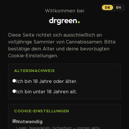
Zum Inhalt springen
Biscotti
DE
EN
Willkommen bei
PHOTOFEM
Diese Seite richtet sich ausschließlich an
29 % THC-Potential, drei Klassiker,
volljährige Sammler von Cannabissamen. Bitte
markantes Ergebnis.
bestätige dein Alter und deine bevorzugten
Cookie-Einstellungen.
ALTERSNACHWEIS
Ich bin 18 Jahre oder älter.
Ich bin unter 18 Jahren alt.
COOKIE-EINSTELLUNGEN
Biscotti Cannabissamen von
Notwendig
Login, Warenkorb, Sicherheit — immer aktiv.