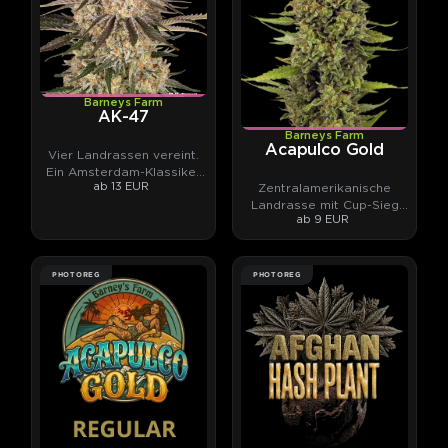
Barneys Farm
AK-47
Barneys Farm
Acapulco Gold
Vier Landrassen vereint.
Ein Amsterdam-Klassiker
ab 13 EUR
Zentralamerikanische
mit 26 % THC-Potential.
Landrasse mit Cup-Sieg
ab 9 EUR
und Fruchtcocktail-Aroma
PHOTOREG
PHOTOREG