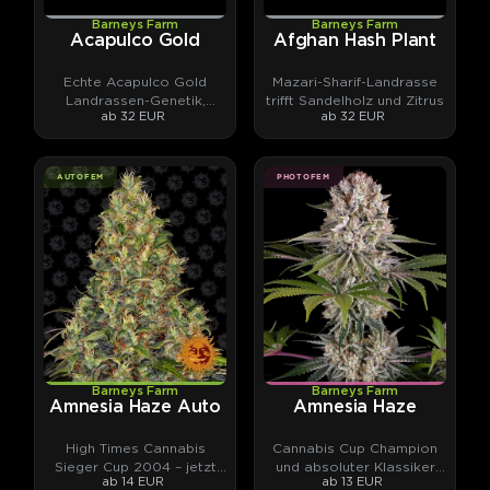
Barneys Farm
Barneys Farm
Acapulco Gold
Afghan Hash Plant
Echte Acapulco Gold
Mazari-Sharif-Landrasse
Landrassen-Genetik,
trifft Sandelholz und Zitrus
ab 32 EUR
ab 32 EUR
stabilisiert.
AUTOFEM
PHOTOFEM
Barneys Farm
Barneys Farm
Amnesia Haze Auto
Amnesia Haze
High Times Cannabis
Cannabis Cup Champion
Sieger Cup 2004 – jetzt
und absoluter Klassiker
ab 14 EUR
ab 13 EUR
als Automatic.
aus vier Kontinenten