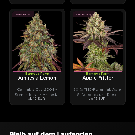
PHOTOFEM
PHOTOFEM
Barneys Farm
Barneys Farm
Amnesia Lemon
Apple Fritter
Cannabis Cup 2004 –
30 % THC-Potential, Apfel,
Somas bester Amnesia-
Süßgebäck und Diesel
ab 12 EUR
ab 13 EUR
Haze-Phänotyp.
zugleich.
Bleib auf dem Laufenden