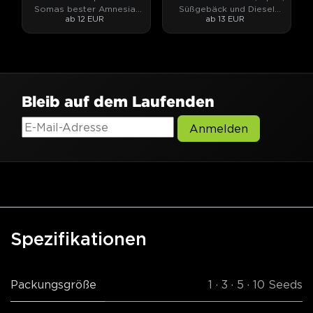
Somas bester Amnesia-
Süßgebäck und Diesel
ab 12 EUR
ab 13 EUR
Haze-Phänotyp.
zugleich.
Bleib auf dem Laufenden
Anmelden
Spezifikationen
Packungsgröße
1 · 3 · 5 · 10 Seeds