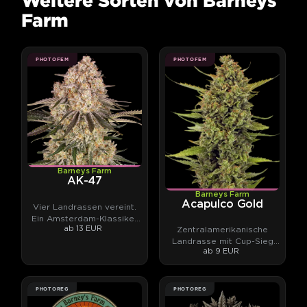
Weitere Sorten von Barneys
Farm
PHOTOFEM
PHOTOFEM
Barneys Farm
AK-47
Barneys Farm
Acapulco Gold
Vier Landrassen vereint.
Ein Amsterdam-Klassiker
ab 13 EUR
Zentralamerikanische
mit 26 % THC-Potential.
Landrasse mit Cup-Sieg
ab 9 EUR
und Fruchtcocktail-Aroma
PHOTOREG
PHOTOREG