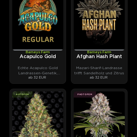
Barneys Farm
Barneys Farm
Acapulco Gold
Afghan Hash Plant
Echte Acapulco Gold
Mazari-Sharif-Landrasse
Landrassen-Genetik,
trifft Sandelholz und Zitrus
ab 32 EUR
ab 32 EUR
stabilisiert.
AUTOFEM
PHOTOFEM