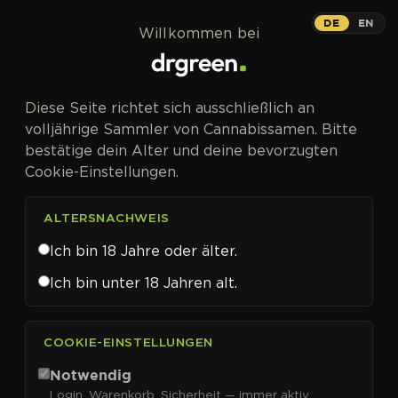
Zum Inhalt springen
Critical Kush
DE
EN
Willkommen bei
PHOTOFEM
Diese Seite richtet sich ausschließlich an
26 % THC-Potential trifft komplexes
volljährige Sammler von Cannabissamen. Bitte
Erdige-Zitrus-Aroma.
bestätige dein Alter und deine bevorzugten
Cookie-Einstellungen.
ALTERSNACHWEIS
Ich bin 18 Jahre oder älter.
Ich bin unter 18 Jahren alt.
COOKIE-EINSTELLUNGEN
Notwendig
Login, Warenkorb, Sicherheit — immer aktiv.