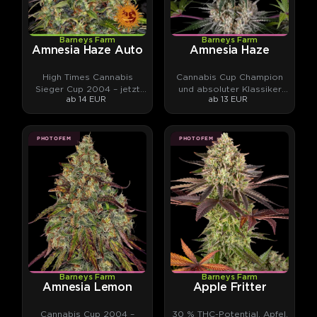
Barneys Farm
Barneys Farm
Amnesia Haze Auto
Amnesia Haze
High Times Cannabis
Cannabis Cup Champion
Sieger Cup 2004 – jetzt
und absoluter Klassiker
ab 14 EUR
ab 13 EUR
als Automatic.
aus vier Kontinenten
PHOTOFEM
PHOTOFEM
Barneys Farm
Barneys Farm
Amnesia Lemon
Apple Fritter
Cannabis Cup 2004 –
30 % THC-Potential, Apfel,