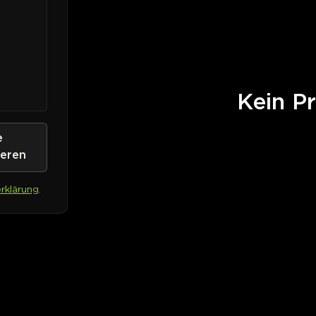
Kein Pr
e
ieren
rklärung
.