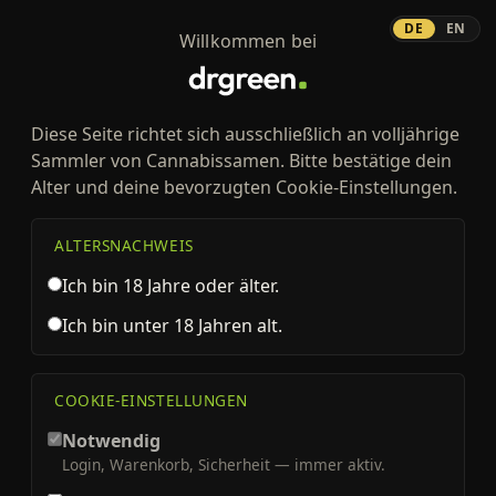
Zum Inhalt springen
DE
EN
Willkommen bei
Diese Seite richtet sich ausschließlich an volljährige
Sammler von Cannabissamen. Bitte bestätige dein
Alter und deine bevorzugten Cookie-Einstellungen.
ALTERSNACHWEIS
Ich bin 18 Jahre oder älter.
Ich bin unter 18 Jahren alt.
COOKIE-EINSTELLUNGEN
CANNABISSAMEN VON HUMBOLDT SEED CO. KAUFEN
Humboldt Seed Co.
Notwendig
Login, Warenkorb, Sicherheit — immer aktiv.