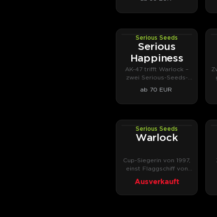
Serious Seeds
PHOTOREG
Serious
Happiness
AK-47 trifft Warlock –
Z
zwei Serious-Seeds-
Legenden in einer
ab 70 EUR
Sorte.
Serious Seeds
PHOTOFEM
Warlock
Cup-Siegerin von 1997,
einst Flaggschiff von
Magus Genetics.
Ausverkauft