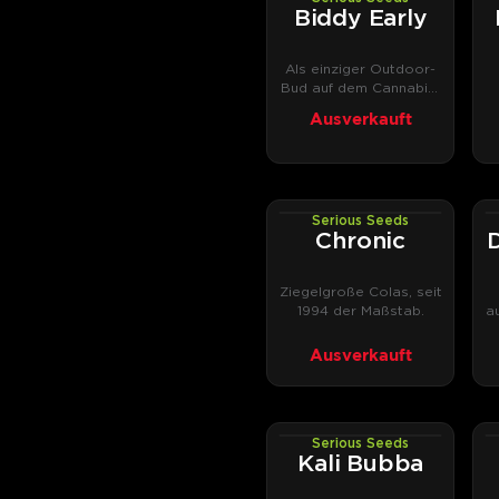
PHOTOFEM
Biddy Early
Als einziger Outdoor-
Bud auf dem Cannabis-
Cup-Podest.
Ausverkauft
Serious Seeds
PHOTOREG
Chronic
Ziegelgroße Colas, seit
1994 der Maßstab.
a
Ausverkauft
Serious Seeds
PHOTOREG
Kali Bubba