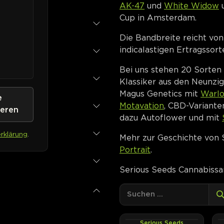
AK-47
und
White Widow
u
Cup in Amsterdam.
Die Bandbreite reicht von
indicalastigen Ertragssor
Bei uns stehen 20 Sorten 
Klassiker aus den Neunz
Magus Genetics mit
Warl
e
Motavation
, CBD-Variant
ieren
dazu Autoflower und mit
rklärung
.
Mehr zur Geschichte von 
Portrait
.
Serious Seeds Cannabissa
Serious Seeds