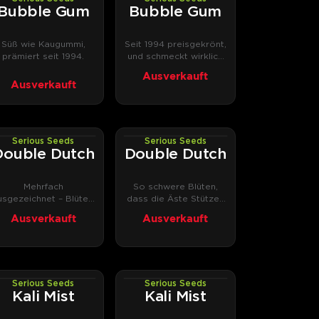
PHOTOREG
PHOTOFEM
Bubble Gum
Bubble Gum
Süß wie Kaugummi,
Seit 1994 preisgekrönt,
prämiert seit 1994.
und schmeckt wirklich
nach Kaugummi.
Ausverkauft
Ausverkauft
Serious Seeds
Serious Seeds
PHOTOFEM
PHOTOREG
Double Dutch
Double Dutch
Mehrfach
So schwere Blüten,
usgezeichnet – Blüten,
dass die Äste Stützen
die Stützen brauchen.
brauchen.
Ausverkauft
Ausverkauft
Serious Seeds
Serious Seeds
PHOTOREG
PHOTOFEM
Kali Mist
Kali Mist