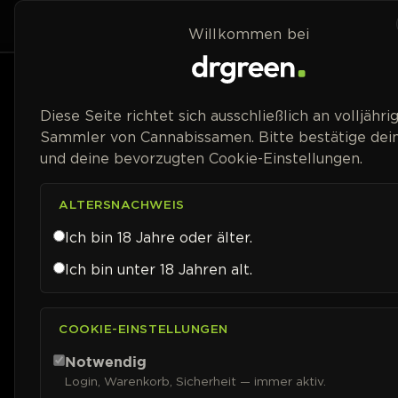
Zum Inhalt springen
Home
Shop
Willkommen bei
Packungsgröße
Diese Seite richtet sich ausschließlich an volljähri
Sammler von Cannabissamen. Bitte bestätige dein
Blütetyp
und deine bevorzugten Cookie-Einstellungen.
Geschlecht
ALTERSNACHWEIS
Ich bin 18 Jahre oder älter.
Genetik
Ich bin unter 18 Jahren alt.
Blütezeit
COOKIE-EINSTELLUNGEN
Erntezeit (Auto)
Notwendig
Login, Warenkorb, Sicherheit — immer aktiv.
THC-Gehalt