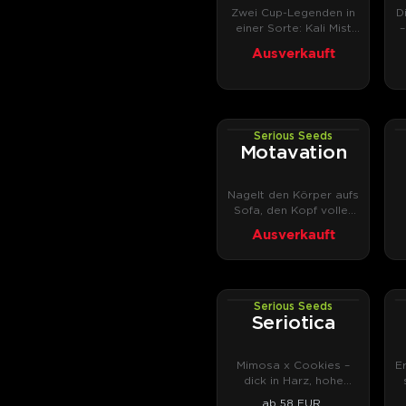
Zwei Cup-Legenden in
D
einer Sorte: Kali Mist
–
trifft Bubble Gum.
Ausverkauft
Serious Seeds
PHOTOFEM
Motavation
Nagelt den Körper aufs
Sofa, den Kopf voller
Ideen.
Ausverkauft
Serious Seeds
PHOTOFEM
Seriotica
Mimosa x Cookies –
E
dick in Harz, hohe
Potenz.
ab 58 EUR