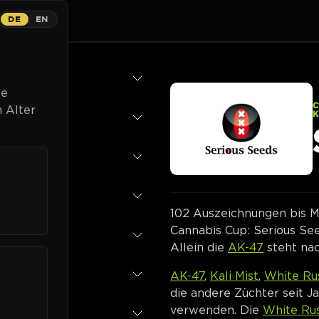
DE
EN
Strains
Breeder
Magazin
Cannabispflanzen
Listen
ge
 Alter
102 Auszeichnungen bis M
Cannabis Cup: Serious See
Allein die
AK-47
steht nac
AK-47
,
Kali Mist
,
White Ru
die andere Züchter seit 
verwenden. Die
White Rus