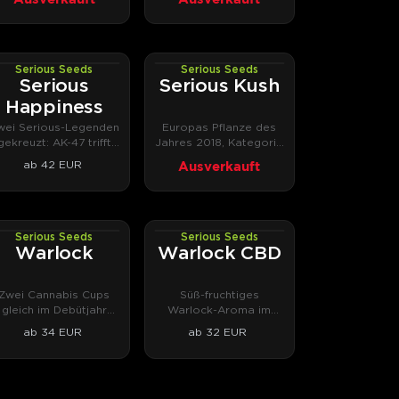
Serious Seeds
Serious Seeds
PHOTOFEM
PHOTOFEM
Serious
Serious Kush
Happiness
wei Serious-Legenden
Europas Pflanze des
gekreuzt: AK-47 trifft
Jahres 2018, Kategorie
Warlock.
Indica.
ab 42 EUR
Ausverkauft
Serious Seeds
Serious Seeds
PHOTOREG
PHOTOFEM
Warlock
Warlock CBD
Zwei Cannabis Cups
Süß-fruchtiges
gleich im Debütjahr
Warlock-Aroma im
1997.
Verhältnis 2:1 von THC
ab 34 EUR
ab 32 EUR
und CBD.