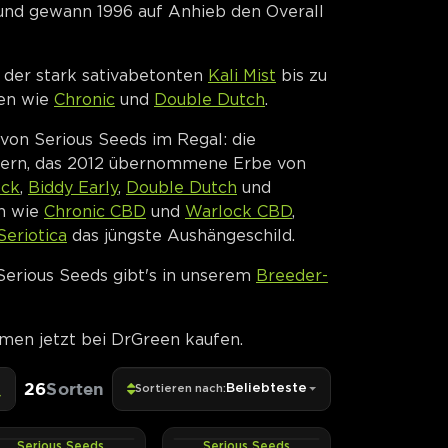
nd gewann 1996 auf Anhieb den Overall
 der stark sativabetonten
Kali Mist
bis zu
ten wie
Chronic
und
Double Dutch
.
von Serious Seeds im Regal: die
igern, das 2012 übernommene Erbe von
ock
,
Biddy Early
,
Double Dutch
und
en wie
Chronic CBD
und
Warlock CBD
,
Seriotica
das jüngste Aushängeschild.
Serious Seeds gibt's in unserem
Breeder-
men jetzt bei DrGreen kaufen.
26
Sorten
Beliebteste
Sortieren nach:
Serious Seeds
Serious Seeds