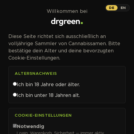
Zum Inhalt springen
DE
EN
Willkommen bei
Diese Seite richtet sich ausschließlich an
volljährige Sammler von Cannabissamen. Bitte
bestätige dein Alter und deine bevorzugten
Cookie-Einstellungen.
ALTERSNACHWEIS
Ich bin 18 Jahre oder älter.
Ich bin unter 18 Jahren alt.
CANNABISSAMEN VON BLIMBURN SEEDS KAUFEN
COOKIE-EINSTELLUNGEN
Blimburn Seeds
Notwendig
Login, Warenkorb, Sicherheit — immer aktiv.