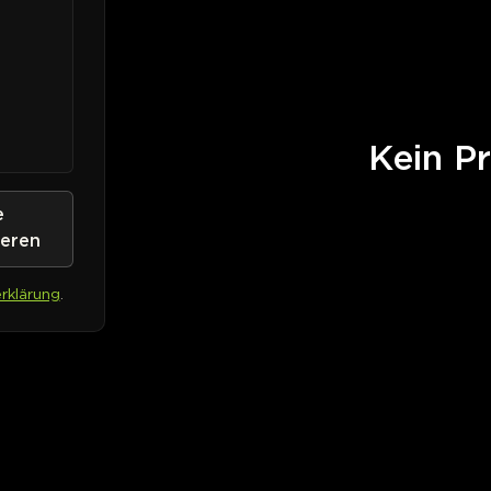
Kein Pr
e
ieren
rklärung
.