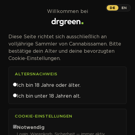
Zum Inhalt springen
DE
EN
Willkommen bei
Diese Seite richtet sich ausschließlich an
volljährige Sammler von Cannabissamen. Bitte
bestätige dein Alter und deine bevorzugten
Cookie-Einstellungen.
ALTERSNACHWEIS
Ich bin 18 Jahre oder älter.
Ich bin unter 18 Jahren alt.
CANNABISSAMEN VON DNA GENETICS KAUFEN
COOKIE-EINSTELLUNGEN
DNA Genetics
Notwendig
Login, Warenkorb, Sicherheit — immer aktiv.