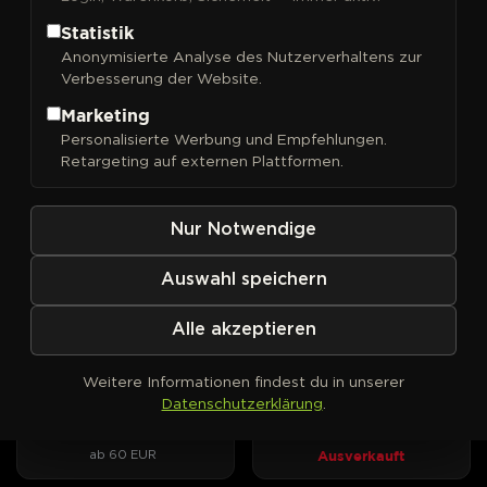
Statistik
Anonymisierte Analyse des Nutzerverhaltens zur
Verbesserung der Website.
FILTER
Sortieren nach
Marketing
Personalisierte Werbung und Empfehlungen.
DNA Genetics
DNA Genetics
PHOTOFEM
PHOTOFEM
Retargeting auf externen Plattformen.
24K Gold
3Peat
Kush-Wucht trifft
Drei Kush-Linien, zwei Award-
Mandarinenduft, drei
Gewinner, ein DNA-Original.
Nur Notwendige
Phänotypen zur Wahl.
ab 40 EUR
Ausverkauft
Auswahl speichern
Alle akzeptieren
DNA Genetics
DNA Genetics
PHOTOFEM
AUTOFEM
Bakers Delight
Bakers Delight Auto
Weitere Informationen findest du in unserer
Cookies trifft Sorbet – süßes
Sorbet-Aroma und Cookie-
Datenschutzerklärung
.
Aroma mit klarem Fokus.
Optik im Autoflower-Format
Ausverkauft
ab 60 EUR