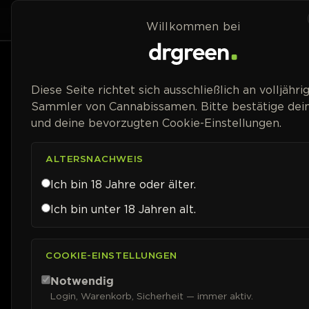
Zum Inhalt springen
Home
Shop
Strai
Willkommen bei
Preisspanne
Diese Seite richtet sich ausschließlich an volljähri
Sammler von Cannabissamen. Bitte bestätige dein
und deine bevorzugten Cookie-Einstellungen.
ALTERSNACHWEIS
Ich bin 18 Jahre oder älter.
Ich bin unter 18 Jahren alt.
COOKIE-EINSTELLUNGEN
Notwendig
Login, Warenkorb, Sicherheit — immer aktiv.