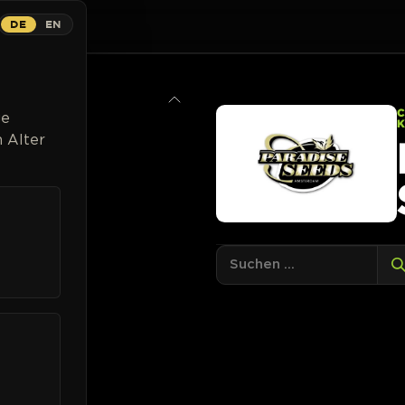
DE
EN
ns
Breeder
Magazin
Cannabispflanzen
Kontakt
Li
ge
 Alter