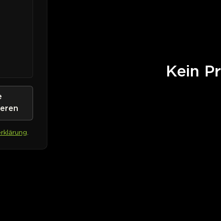
Kein Pr
e
ieren
rklärung
.