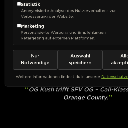
Statistik
Anonymisierte Analyse des Nutzerverhaltens zur
Verbesserung der Website.
Marketing
Personalisierte Werbung und Empfehlungen.
Retargeting auf externen Plattformen.
Nur
Auswahl
All
ROYAL QUEEN SEEDS
Larry OG
Notwendige
speichern
akzept
Weitere Informationen findest du in unserer
Datenschutze
PHOTOFEM
OG Kush trifft SFV OG – Cali-Klass
Orange County.