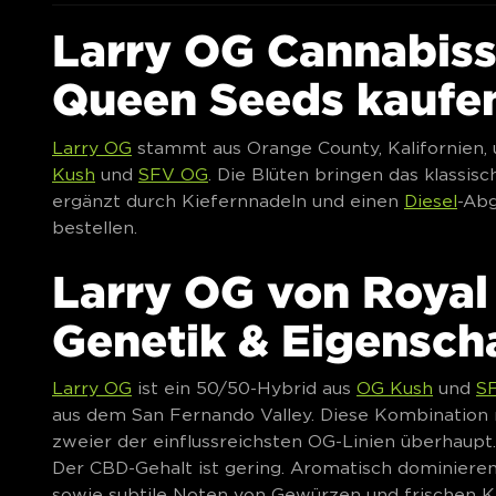
Larry OG Cannabis
Queen Seeds kaufe
Larry OG
stammt aus Orange County, Kalifornien, 
Kush
und
SFV OG
. Die Blüten bringen das klassi
ergänzt durch Kiefernnadeln und einen
Diesel
-Ab
bestellen.
Larry OG von Royal
Genetik & Eigensch
Larry OG
ist ein 50/50-Hybrid aus
OG Kush
und
S
aus dem San Fernando Valley. Diese Kombination
zweier der einflussreichsten OG-Linien überhaupt.
Der CBD-Gehalt ist gering. Aromatisch dominieren
sowie subtile Noten von Gewürzen und frischen Krä