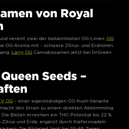
samen von Royal
n
und vereint zwei der bekanntesten OG-Linien:
OG
sche OG-Aroma mit – schwere Zitrus- und Erdnoten,
gang.
Larry OG
Cannabissamen jetzt bei DrGreen
 Queen Seeds –
aften
FV OG
– einer eigenständigen OG-Kush-Variante
 macht den Strain zu einem direkten Abkömmling
 Die Blüten erreichen ein THC-Potential bis 22 %.
 Zitrus und Erde, ergänzt durch Kiefernnadeln
utern. Die Blütezeit liegt bei 55–65 Tagen.