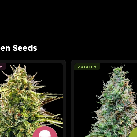
een Seeds
M
AUTOFEM