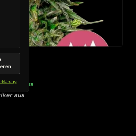
e
ieren
rklärung
.
• AUF LAGER
iker aus