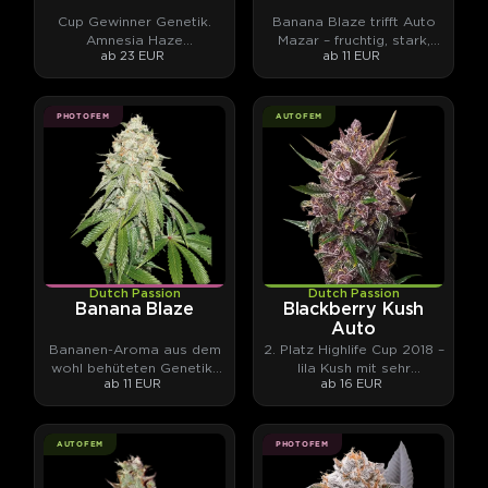
Cup Gewinner Genetik.
Banana Blaze trifft Auto
Amnesia Haze
Mazar – fruchtig, stark,
ab 23 EUR
ab 11 EUR
Nachkomme. Amsterdam-
klebrig.
Klassiker.
PHOTOFEM
AUTOFEM
Dutch Passion
Dutch Passion
Banana Blaze
Blackberry Kush
Auto
Bananen-Aroma aus dem
2. Platz Highlife Cup 2018 –
wohl behüteten Genetik-
lila Kush mit sehr
ab 11 EUR
ab 16 EUR
Archiv von Dutch Passion
komplexen Terpenen
AUTOFEM
PHOTOFEM