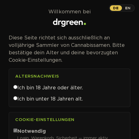
Zum Inhalt springen
Meringue
DE
EN
Willkommen bei
PHOTOFEM
Diese Seite richtet sich ausschließlich an
volljährige Sammler von Cannabissamen. Bitte
bestätige dein Alter und deine bevorzugten
Cookie-Einstellungen.
Meringue Cannabissamen
von Dutch Passion kaufen
ALTERSNACHWEIS
Ich bin 18 Jahre oder älter.
Meringue
vereint die süß-fruchtige Intensität von
Wedding Cake
und Animal Cookies zu einem
Ich bin unter 18 Jahren alt.
komplexen Aroma aus Orange, Mango und Honig
mit erdigen, leicht säuerlichen Noten. Die Blüten
COOKIE-EINSTELLUNGEN
aller Phänotypen haben laut Labortests ein THC-
Potential von über 20 %. Feminisierte
Meringue
Notwendig
Cannabissamen jetzt bei Seedfinity bestellen.
Login, Warenkorb, Sicherheit — immer aktiv.