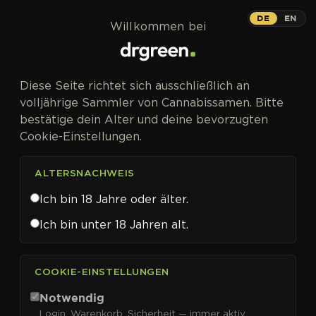
Zum Inhalt springen
DE
EN
Willkommen bei
Diese Seite richtet sich ausschließlich an
volljährige Sammler von Cannabissamen. Bitte
bestätige dein Alter und deine bevorzugten
Cookie-Einstellungen.
ALTERSNACHWEIS
Ich bin 18 Jahre oder älter.
Ich bin unter 18 Jahren alt.
CANNABISSAMEN VON EXPERT SEEDS KAUFEN
COOKIE-EINSTELLUNGEN
Expert Seeds
Notwendig
Login, Warenkorb, Sicherheit — immer aktiv.