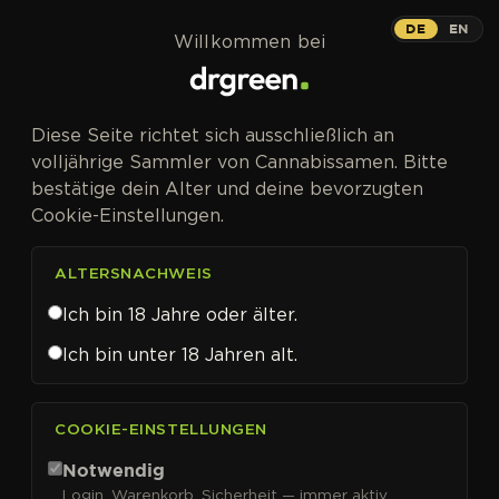
Zum Inhalt springen
DE
EN
Willkommen bei
CANNABISSAMEN VON HUMBOLDT SEED ORG. KAUFEN
Diese Seite richtet sich ausschließlich an
Humboldt Seed Org.
volljährige Sammler von Cannabissamen. Bitte
bestätige dein Alter und deine bevorzugten
Cookie-Einstellungen.
ALTERSNACHWEIS
FILTER
Sortieren nach
Ich bin 18 Jahre oder älter.
Ich bin unter 18 Jahren alt.
COOKIE-EINSTELLUNGEN
Notwendig
Login, Warenkorb, Sicherheit — immer aktiv.