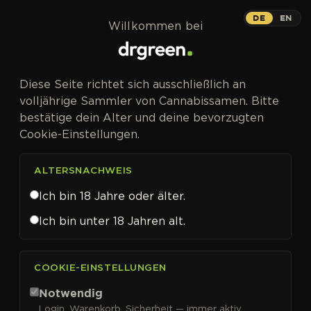
Zum Inhalt springen
DE
EN
Willkommen bei
CANNABISSAMEN VON WHITE LABEL SEED COMPANY
Diese Seite richtet sich ausschließlich an
KAUFEN
volljährige Sammler von Cannabissamen. Bitte
White Label Seed
bestätige dein Alter und deine bevorzugten
Company
Cookie-Einstellungen.
ALTERSNACHWEIS
Ich bin 18 Jahre oder älter.
FILTER
Sortieren nach
Ich bin unter 18 Jahren alt.
COOKIE-EINSTELLUNGEN
Notwendig
Login, Warenkorb, Sicherheit — immer aktiv.