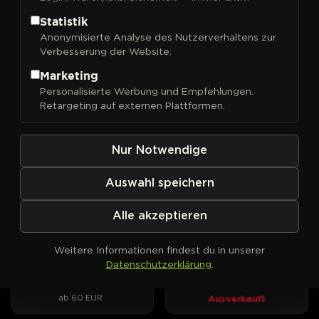
Statistik
Anonymisierte Analyse des Nutzerverhaltens zur
Verbesserung der Website.
FILTER
Sortieren nach
Marketing
Personalisierte Werbung und Empfehlungen.
DNA Genetics
DNA Genetics
PHOTOFEM
PHOTOFEM
Retargeting auf externen Plattformen.
24K Gold
3Peat
Kush-Wucht trifft
Drei Kush-Linien, zwei Award-
Mandarinenduft, drei
Gewinner, ein DNA-Original.
Nur Notwendige
Phänotypen zur Wahl.
ab 40 EUR
Ausverkauft
Auswahl speichern
Alle akzeptieren
DNA Genetics
DNA Genetics
PHOTOFEM
AUTOFEM
Bakers Delight
Bakers Delight Auto
Weitere Informationen findest du in unserer
Cookies trifft Sorbet – süßes
Sorbet-Aroma und Cookie-
Datenschutzerklärung
.
Aroma mit klarem Fokus.
Optik im Autoflower-Format
Ausverkauft
ab 60 EUR