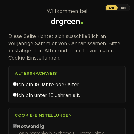
Zum Inhalt springen
DE
EN
Willkommen bei
Diese Seite richtet sich ausschließlich an
volljährige Sammler von Cannabissamen. Bitte
bestätige dein Alter und deine bevorzugten
Cookie-Einstellungen.
ALTERSNACHWEIS
Ich bin 18 Jahre oder älter.
Ich bin unter 18 Jahren alt.
CANNABISSAMEN VON DNA GENETICS KAUFEN
COOKIE-EINSTELLUNGEN
DNA Genetics
Notwendig
Login, Warenkorb, Sicherheit — immer aktiv.