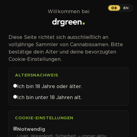
Zum Inhalt springen
DE
EN
Willkommen bei
Diese Seite richtet sich ausschließlich an
volljährige Sammler von Cannabissamen. Bitte
bestätige dein Alter und deine bevorzugten
Cookie-Einstellungen.
ALTERSNACHWEIS
Ich bin 18 Jahre oder älter.
Ich bin unter 18 Jahren alt.
CANNABISSAMEN VON GARDEN OF GREEN KAUFEN
COOKIE-EINSTELLUNGEN
Garden Of Green
Notwendig
Login, Warenkorb, Sicherheit — immer aktiv.