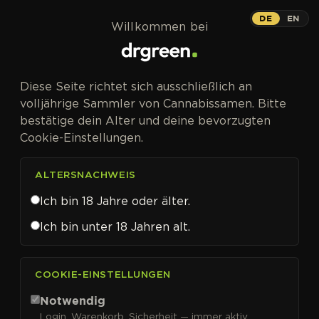
Zum Inhalt springen
DE
EN
Willkommen bei
Diese Seite richtet sich ausschließlich an
volljährige Sammler von Cannabissamen. Bitte
bestätige dein Alter und deine bevorzugten
Cookie-Einstellungen.
ALTERSNACHWEIS
Ich bin 18 Jahre oder älter.
Ich bin unter 18 Jahren alt.
CANNABISSAMEN VON DNA GENETICS KAUFEN
COOKIE-EINSTELLUNGEN
DNA Genetics
Notwendig
Login, Warenkorb, Sicherheit — immer aktiv.