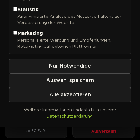
Statistik
Anonymisierte Analyse des Nutzerverhaltens zur
Verbesserung der Website.
FILTER
Sortieren nach
Marketing
Personalisierte Werbung und Empfehlungen.
DNA Genetics
DNA Genetics
PHOTOFEM
PHOTOFEM
Retargeting auf externen Plattformen.
24K Gold
3Peat
Kush-Wucht trifft
Drei Kush-Linien, zwei Award-
Mandarinenduft, drei
Gewinner, ein DNA-Original.
Nur Notwendige
Phänotypen zur Wahl.
ab 40 EUR
Ausverkauft
Auswahl speichern
Alle akzeptieren
DNA Genetics
DNA Genetics
PHOTOFEM
AUTOFEM
Bakers Delight
Bakers Delight Auto
Weitere Informationen findest du in unserer
Cookies trifft Sorbet – süßes
Sorbet-Aroma und Cookie-
Datenschutzerklärung
.
Aroma mit klarem Fokus.
Optik im Autoflower-Format
Ausverkauft
ab 60 EUR