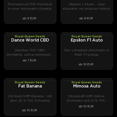
Photoperiod-THC-Potential
Afghani x Skunk – zwei
in einer Automatic-Genetik.
Klassiker, ein präziser Hybrid.
ab 9 EUR
ab 9 EUR
Royal Queen Seeds
Royal Queen Seeds
PHOTOFEM
AUTOFEM
Dance World CBD
Epsilon F1 Auto
Gleiches THC-CBD-
Der schnellste Automatic in
Verhältnis, sativa-dominanter
RQS' F1-Lineup.
Charakter.
ab 7 EUR
ab 16 EUR
Royal Queen Seeds
Royal Queen Seeds
PHOTOFEM
AUTOFEM
Fat Banana
Mimosa Auto
OG Kush trifft Banana – mit
Zitruskraft trifft Sativa-
über 25 % THC-Potential.
Dominanz und 21 % THC-
Potential.
ab 10 EUR
ab 10 EUR