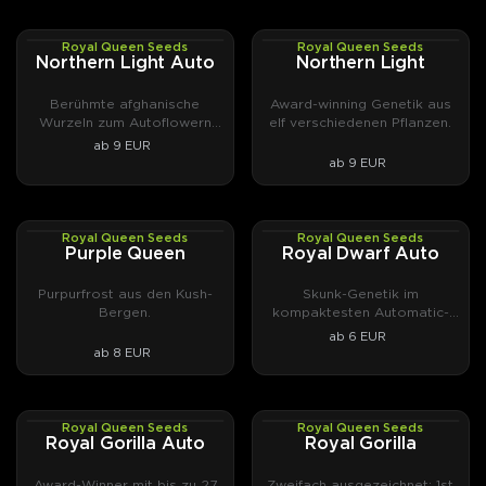
Royal Queen Seeds
Royal Queen Seeds
AUTOFEM
PHOTOFEM
Northern Light Auto
Northern Light
Berühmte afghanische
Award-winning Genetik aus
Wurzeln zum Autoflowern
elf verschiedenen Pflanzen.
gebracht.
ab 9 EUR
ab 9 EUR
Royal Queen Seeds
Royal Queen Seeds
PHOTOFEM
AUTOFEM
Purple Queen
Royal Dwarf Auto
Purpurfrost aus den Kush-
Skunk-Genetik im
Bergen.
kompaktesten Automatic-
Format
ab 6 EUR
ab 8 EUR
Royal Queen Seeds
Royal Queen Seeds
AUTOFEM
PHOTOFEM
Royal Gorilla Auto
Royal Gorilla
Award-Winner mit bis zu 27
Zweifach ausgezeichnet: 1st