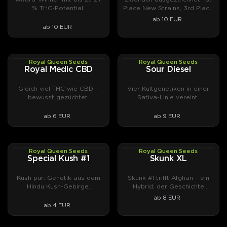
% THC-Potential.
Place New Strains, 3rd Place
Indica.
ab 10 EUR
ab 10 EUR
Royal Queen Seeds
Royal Queen Seeds
PHOTOFEM
PHOTOFEM
Royal Medic CBD
Sour Diesel
Gleich viel THC wie CBD –
Vier Kultgenetiken in einer
bewusst gezüchtet.
Sativa-Linie vereint.
ab 6 EUR
ab 9 EUR
Royal Queen Seeds
Royal Queen Seeds
PHOTOFEM
PHOTOFEM
Special Kush #1
Skunk XL
Kush pur: Genetik aus dem
Skunk #1 trifft Afghan – ein
Hindu Kush-Gebirge.
Hybrid, der Geschichte
schrieb.
ab 8 EUR
ab 4 EUR