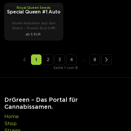
Royal Queen Seeds
AUTOFEM
Special Queen #1 Auto
Skunk-Klassiker aus den
90ern – Power Bud trifft
Skunk.
ab 5 EUR
1
2
3
4
…
8
Seite 1 von 8
DrGreen – Das Portal für
Cannabissamen.
Home
Shop
Strains