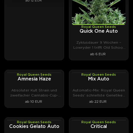
ab 12 EUR
NYC Sour D Auto
stammen.
2023 brachte RQS als erste Samenbank echte F1-
Hybriden für Heimgärtner heraus – gezüchtet auf
Royal Queen Seeds
Quick One Auto
Gleichmäßigkeit statt Überraschung.
Titan F1 Auto
ist davon das Aushängeschild.
Zyklusdauer 9 Wochen –
Lowryder 1 trifft Old School
Mehr zur Geschichte und Philosophie von Royal
Indica.
ab 6 EUR
Queen Seeds erfährst du in unserem
Breeder-
Portrait
.
Royal Queen Seeds
Royal Queen Seeds
PHOTOFEM
AUTOFEM
Royal Queen Seeds Cannabissamen jetzt bei
Amnesia Haze
Mix Auto
DrGreen kaufen.
Absoluter Kult Strain und
Automatic-Mix: Royal Queen
zweifacher Cannabis-Cup-
Seeds' schnellste Genetiken
Gewinner aus den 90ern.
im Paket.
ab 10 EUR
ab 22 EUR
Royal Queen Seeds
Royal Queen Seeds
AUTOFEM
PHOTOFEM
Cookies Gelato Auto
Critical