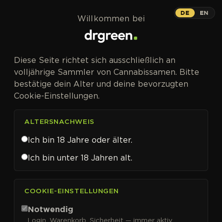
Zum Inhalt springen
DE
EN
Willkommen bei
Diese Seite richtet sich ausschließlich an
volljährige Sammler von Cannabissamen. Bitte
bestätige dein Alter und deine bevorzugten
Cookie-Einstellungen.
ALTERSNACHWEIS
Ich bin 18 Jahre oder älter.
Ich bin unter 18 Jahren alt.
CANNABISSAMEN VON ROYAL QUEEN SEEDS KAUFEN
COOKIE-EINSTELLUNGEN
Royal Queen Seeds
Notwendig
Login, Warenkorb, Sicherheit — immer aktiv.