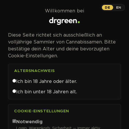
Zum Inhalt springen
DE
EN
Willkommen bei
Diese Seite richtet sich ausschließlich an
volljährige Sammler von Cannabissamen. Bitte
bestätige dein Alter und deine bevorzugten
Cookie-Einstellungen.
ALTERSNACHWEIS
Ich bin 18 Jahre oder älter.
Ich bin unter 18 Jahren alt.
CANNABISSAMEN VON WORLD OF SEEDS KAUFEN
COOKIE-EINSTELLUNGEN
World of Seeds
Notwendig
Login, Warenkorb, Sicherheit — immer aktiv.