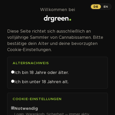
Zum Inhalt springen
DE
EN
Willkommen bei
Diese Seite richtet sich ausschließlich an
volljährige Sammler von Cannabissamen. Bitte
bestätige dein Alter und deine bevorzugten
Cookie-Einstellungen.
ALTERSNACHWEIS
Ich bin 18 Jahre oder älter.
Ich bin unter 18 Jahren alt.
CANNABISSAMEN VON POSITRONIC SEEDS KAUFEN
COOKIE-EINSTELLUNGEN
Positronic Seeds
Notwendig
Login, Warenkorb, Sicherheit — immer aktiv.