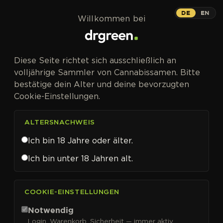
Zum Inhalt springen
DE
EN
Willkommen bei
Diese Seite richtet sich ausschließlich an
volljährige Sammler von Cannabissamen. Bitte
bestätige dein Alter und deine bevorzugten
Cookie-Einstellungen.
ALTERSNACHWEIS
Ich bin 18 Jahre oder älter.
Ich bin unter 18 Jahren alt.
CANNABISSAMEN VON KALASHNIKOV SEEDS KAUFEN
COOKIE-EINSTELLUNGEN
Kalashnikov Seeds
Notwendig
Login, Warenkorb, Sicherheit — immer aktiv.