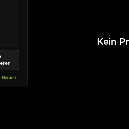
Kein Pr
e
ieren
rklärung
.