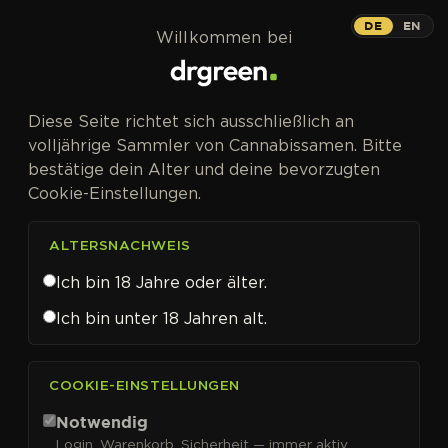
Zum Inhalt springen
DE
EN
Willkommen bei
CANNABISSAMEN VON SENSI SEEDS RESEARCH KAUFEN
Diese Seite richtet sich ausschließlich an
Sensi Seeds
volljährige Sammler von Cannabissamen. Bitte
bestätige dein Alter und deine bevorzugten
Research
Cookie-Einstellungen.
ALTERSNACHWEIS
Ich bin 18 Jahre oder älter.
FILTER
Sortieren nach
Ich bin unter 18 Jahren alt.
COOKIE-EINSTELLUNGEN
Notwendig
Login, Warenkorb, Sicherheit — immer aktiv.