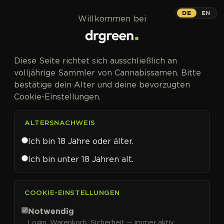
Zum Inhalt springen
DE
EN
Willkommen bei
Diese Seite richtet sich ausschließlich an
volljährige Sammler von Cannabissamen. Bitte
bestätige dein Alter und deine bevorzugten
Cookie-Einstellungen.
ALTERSNACHWEIS
Ich bin 18 Jahre oder älter.
Ich bin unter 18 Jahren alt.
CANNABISSAMEN VON ADVANCED SEEDS KAUFEN
COOKIE-EINSTELLUNGEN
Advanced Seeds
Notwendig
Login, Warenkorb, Sicherheit — immer aktiv.