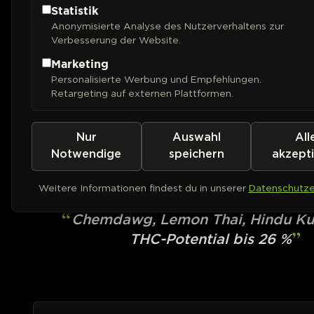
Statistik
Anonymisierte Analyse des Nutzerverhaltens zur
Verbesserung der Website.
Marketing
Personalisierte Werbung und Empfehlungen.
Retargeting auf externen Plattformen.
Nur
Auswahl
All
BARNEYS FARM
OG Kush
Notwendige
speichern
akzept
Weitere Informationen findest du in unserer
Datenschutze
PHOTOFEM
Chemdawg, Lemon Thai, Hindu Kus
THC-Potential bis 26 %