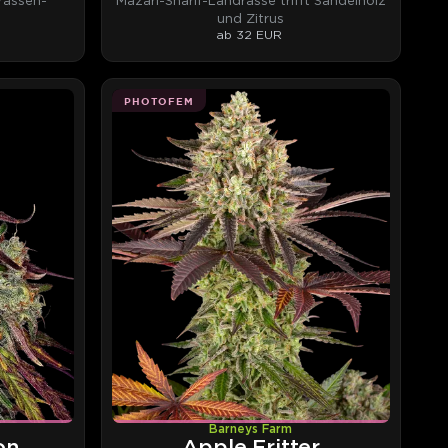
rassen-
Mazari-Sharif-Landrasse trifft Sandelholz
und Zitrus
ab 32 EUR
PHOTOFEM
Barneys Farm
on
Apple Fritter