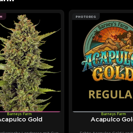
M
PHOTOREG
Barneys Farm
Barneys Farm
Acapulco Gold
Acapulco Gol