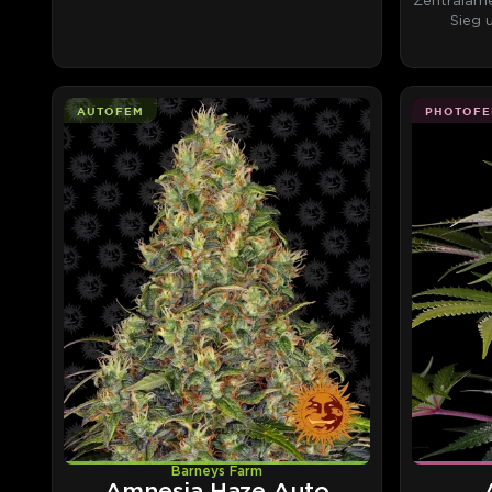
Zentralame
Sieg 
AUTOFEM
PHOTOFE
Barneys Farm
Amnesia Haze Auto