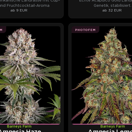
rikanische Landrasse mit Cup-
Echte Acapulco Gold Land
und Fruchtcocktail-Aroma
Genetik, stabilisiert.
ab 9 EUR
ab 32 EUR
M
PHOTOFEM
Barneys Farm
Barneys Farm
Amnesia Haze
Amnesia Lem