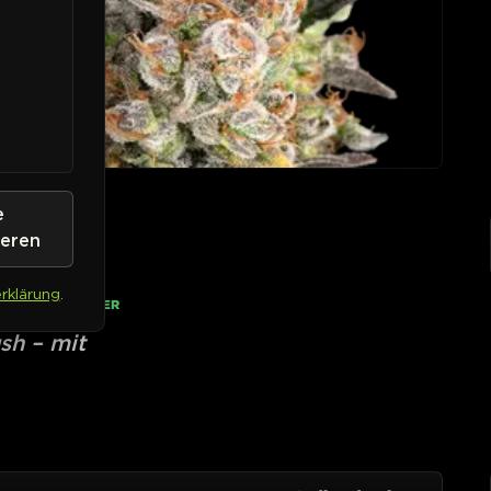
e
ieren
rklärung
.
• AUF LAGER
h – mit