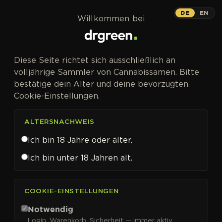
Zum Inhalt springen
DE
EN
Willkommen bei
CANNABISSAMEN VON WHITE LABEL SEED COMPANY
Diese Seite richtet sich ausschließlich an
KAUFEN
volljährige Sammler von Cannabissamen. Bitte
White Label Seed
bestätige dein Alter und deine bevorzugten
Company
Cookie-Einstellungen.
ALTERSNACHWEIS
Ich bin 18 Jahre oder älter.
FILTER
Sortieren nach
Ich bin unter 18 Jahren alt.
COOKIE-EINSTELLUNGEN
Notwendig
Login, Warenkorb, Sicherheit — immer aktiv.