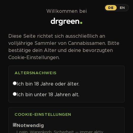
Zum Inhalt springen
DE
EN
Willkommen bei
Diese Seite richtet sich ausschließlich an
volljährige Sammler von Cannabissamen. Bitte
bestätige dein Alter und deine bevorzugten
Cookie-Einstellungen.
ALTERSNACHWEIS
Ich bin 18 Jahre oder älter.
Ich bin unter 18 Jahren alt.
CANNABISSAMEN VON IN HOUSE GENETICS KAUFEN
COOKIE-EINSTELLUNGEN
In House Genetics
Notwendig
Login, Warenkorb, Sicherheit — immer aktiv.