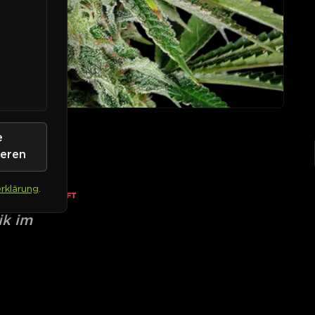
e
to
ieren
rklärung
.
• AUSVERKAUFT
ik im