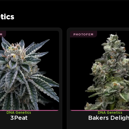
tics
M
PHOTOFEM
DNA Genetics
DNA Genetics
3Peat
Bakers Deligh