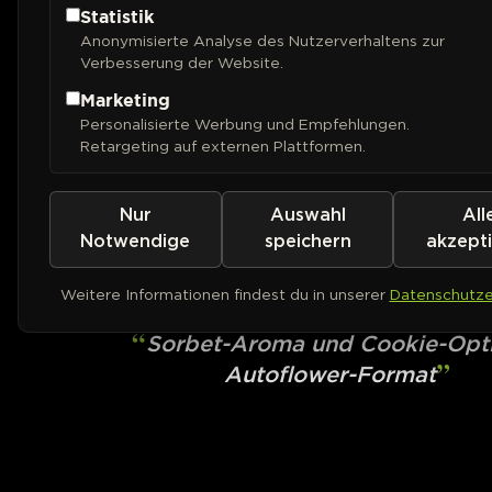
Statistik
Anonymisierte Analyse des Nutzerverhaltens zur
Verbesserung der Website.
Marketing
Personalisierte Werbung und Empfehlungen.
Retargeting auf externen Plattformen.
Nur
Auswahl
All
DNA GENETICS
Bakers Delight Au
Notwendige
speichern
akzept
Weitere Informationen findest du in unserer
Datenschutze
AUTOFEM
Sorbet-Aroma und Cookie-Opt
Autoflower-Format