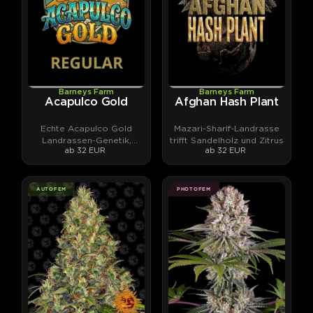
Barneys Farm
Barneys Farm
Acapulco Gold
Afghan Hash Plant
Echte Acapulco Gold
Mazari-Sharif-Landrasse
Landrassen-Genetik,
trifft Sandelholz und Zitrus
ab 32 EUR
ab 32 EUR
stabilisiert.
AUTOFEM
PHOTOFEM