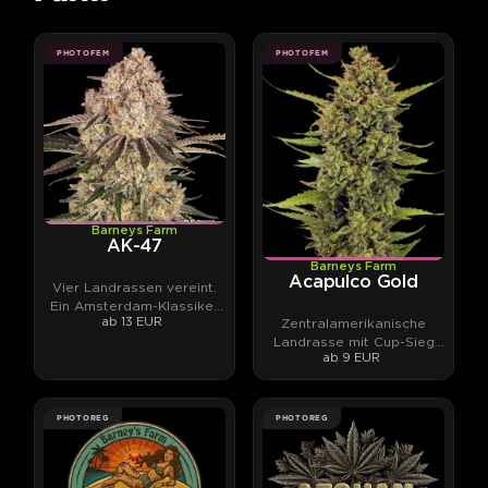
PHOTOFEM
PHOTOFEM
Barneys Farm
AK-47
Barneys Farm
Acapulco Gold
Vier Landrassen vereint.
Ein Amsterdam-Klassiker
ab 13 EUR
Zentralamerikanische
mit 26 % THC-Potential.
Landrasse mit Cup-Sieg
ab 9 EUR
und Fruchtcocktail-Aroma
PHOTOREG
PHOTOREG