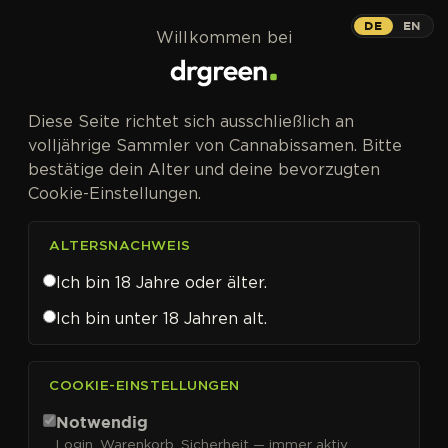
Zum Inhalt springen
Wedding Cake
DE
EN
Willkommen bei
PHOTOFEM
Diese Seite richtet sich ausschließlich an
Kristallbedeckt, sodass es aussieht
volljährige Sammler von Cannabissamen. Bitte
wie Hochzeitstorten-Glasur.
bestätige dein Alter und deine bevorzugten
Cookie-Einstellungen.
ALTERSNACHWEIS
Ich bin 18 Jahre oder älter.
Ich bin unter 18 Jahren alt.
COOKIE-EINSTELLUNGEN
Notwendig
Login, Warenkorb, Sicherheit — immer aktiv.