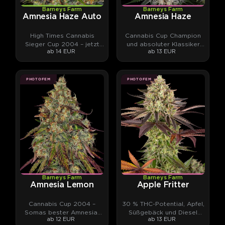
Barneys Farm
Barneys Farm
Amnesia Haze Auto
Amnesia Haze
High Times Cannabis
Cannabis Cup Champion
Sieger Cup 2004 – jetzt
und absoluter Klassiker
ab 14 EUR
ab 13 EUR
als Automatic.
aus vier Kontinenten
PHOTOFEM
PHOTOFEM
Barneys Farm
Barneys Farm
Amnesia Lemon
Apple Fritter
Cannabis Cup 2004 –
30 % THC-Potential, Apfel,
Somas bester Amnesia-
Süßgebäck und Diesel
ab 12 EUR
ab 13 EUR
Haze-Phänotyp.
zugleich.