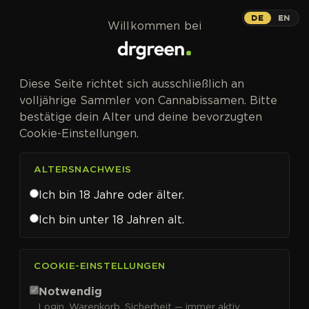
Zum Inhalt springen
DE
EN
Willkommen bei
Diese Seite richtet sich ausschließlich an
volljährige Sammler von Cannabissamen. Bitte
bestätige dein Alter und deine bevorzugten
Cookie-Einstellungen.
ALTERSNACHWEIS
Ich bin 18 Jahre oder älter.
Ich bin unter 18 Jahren alt.
CANNABISSAMEN VON KALASHNIKOV SEEDS KAUFEN
COOKIE-EINSTELLUNGEN
Kalashnikov Seeds
Notwendig
Login, Warenkorb, Sicherheit — immer aktiv.