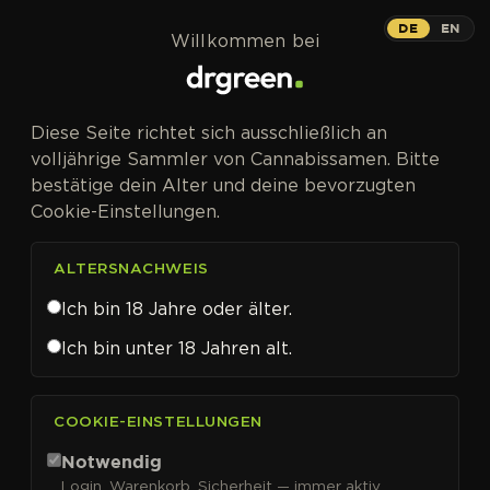
Zum Inhalt springen
DE
EN
Willkommen bei
Diese Seite richtet sich ausschließlich an
volljährige Sammler von Cannabissamen. Bitte
bestätige dein Alter und deine bevorzugten
Cookie-Einstellungen.
ALTERSNACHWEIS
Ich bin 18 Jahre oder älter.
Ich bin unter 18 Jahren alt.
CANNABISSAMEN VON SEEDSMAN KAUFEN
COOKIE-EINSTELLUNGEN
Seedsman
Notwendig
Login, Warenkorb, Sicherheit — immer aktiv.