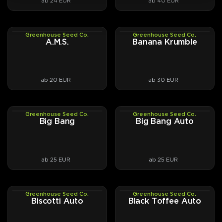
ab 24 EUR
ab 40 EUR
automatisch blühende Varianten und CBD-Linien
wie Kings
Kush CBD
.
Greenhouse Seed Co.
Greenhouse Seed Co.
PHOTOFEM
PHOTOFEM
A.M.S.
Banana Krumble
Mehr zur Geschichte von Greenhouse Seed Co.
gibt’s in unserem Breeder-Portrait.
Greenhouse Seed Co. Cannabissamen jetzt bei
ab 20 EUR
ab 30 EUR
DrGreen kaufen.
Greenhouse Seed Co.
Greenhouse Seed Co.
PHOTOFEM
AUTOFEM
Big Bang
Big Bang Auto
ab 25 EUR
ab 25 EUR
Greenhouse Seed Co.
Greenhouse Seed Co.
AUTOFEM
AUTOFEM
Biscotti Auto
Black Toffee Auto