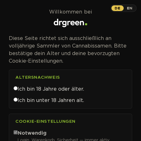
Zum Inhalt springen
DE
EN
Willkommen bei
Diese Seite richtet sich ausschließlich an
volljährige Sammler von Cannabissamen. Bitte
bestätige dein Alter und deine bevorzugten
Cookie-Einstellungen.
ALTERSNACHWEIS
Ich bin 18 Jahre oder älter.
Ich bin unter 18 Jahren alt.
CANNABISSAMEN VON GREENHOUSE SEED CO. KAUFEN
COOKIE-EINSTELLUNGEN
Greenhouse Seed Co.
Notwendig
Login, Warenkorb, Sicherheit — immer aktiv.