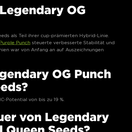
n Legendary OG
ds als Teil ihrer cup-prämierten Hybrid-Linie.
Purple Punch
steuerte verbesserte Stabilität und
Linien war von Anfang an auf Auszeichnungen
egendary OG Punch
eeds?
-Potential von bis zu 19 %.
auer von Legendary
l Queen Seeds?