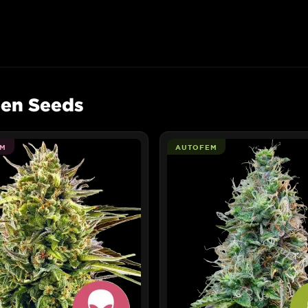
een Seeds
M
AUTOFEM