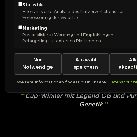
Statistik
Anonymisierte Analyse des Nutzerverhaltens zur
Verbesserung der Website.
Marketing
Personalisierte Werbung und Empfehlungen.
Retargeting auf externen Plattformen.
Nur
Auswahl
All
ROYAL QUEEN SEEDS
Legendary OG Pu
Notwendige
speichern
akzept
Weitere Informationen findest du in unserer
Datenschutze
PHOTOFEM
Cup-Winner mit Legend OG und Pur
Genetik.