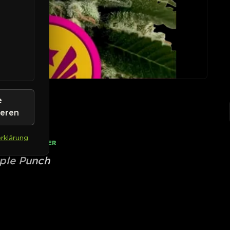
e
nch
ieren
rklärung
.
• AUF LAGER
ple Punch