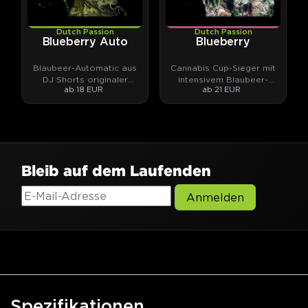
Dutch Passion
Dutch Passion
Blueberry Auto
Blueberry
Blaubeer-Automatic aus
Cannabis Cup-Sieger mit
DJ Shorts originaler
intensivem Blaubeer-
ab 18 EUR
ab 21 EUR
Blueberry-Genetik.
Aroma.
Bleib auf dem Laufenden
Anmelden
Spezifikationen