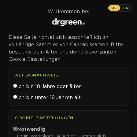
Zum Inhalt springen
White Widow
DE
EN
Willkommen bei
PHOTOFEM
Diese Seite richtet sich ausschließlich an
Mehrfacher Cup-Gewinner und
volljährige Sammler von Cannabissamen. Bitte
echter Klassiker.
bestätige dein Alter und deine bevorzugten
Cookie-Einstellungen.
ALTERSNACHWEIS
Ich bin 18 Jahre oder älter.
Ich bin unter 18 Jahren alt.
COOKIE-EINSTELLUNGEN
Notwendig
Login, Warenkorb, Sicherheit — immer aktiv.