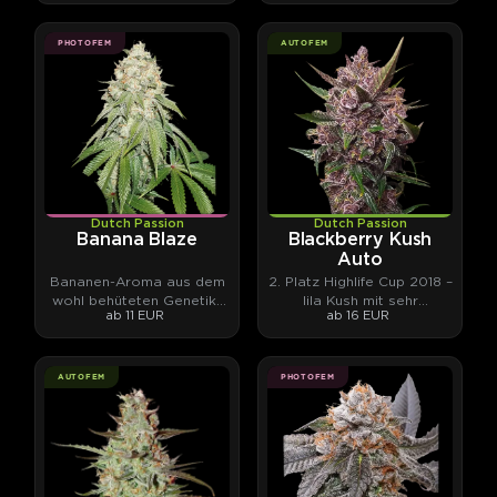
Klassiker.
PHOTOFEM
AUTOFEM
Dutch Passion
Dutch Passion
Banana Blaze
Blackberry Kush
Auto
Bananen-Aroma aus dem
2. Platz Highlife Cup 2018 –
wohl behüteten Genetik-
lila Kush mit sehr
ab 11 EUR
ab 16 EUR
Archiv von Dutch Passion
komplexen Terpenen
AUTOFEM
PHOTOFEM