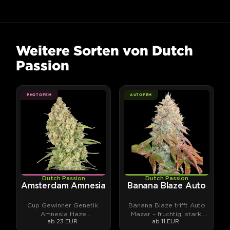
Weitere Sorten von Dutch
Passion
PHOTOFEM
AUTOFEM
Dutch Passion
Dutch Passion
Amsterdam Amnesia
Banana Blaze Auto
Cup Gewinner Genetik.
Banana Blaze trifft Auto
Amnesia Haze
Mazar – fruchtig, stark,
ab 23 EUR
ab 11 EUR
Nachkomme. Amsterdam-
klebrig.