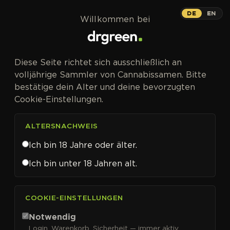
Zum Inhalt springen
DE
EN
Willkommen bei
Diese Seite richtet sich ausschließlich an
volljährige Sammler von Cannabissamen. Bitte
bestätige dein Alter und deine bevorzugten
Cookie-Einstellungen.
ALTERSNACHWEIS
Ich bin 18 Jahre oder älter.
Ich bin unter 18 Jahren alt.
CANNABISSAMEN VON SWEET SEEDS KAUFEN
COOKIE-EINSTELLUNGEN
Sweet Seeds
Notwendig
Login, Warenkorb, Sicherheit — immer aktiv.