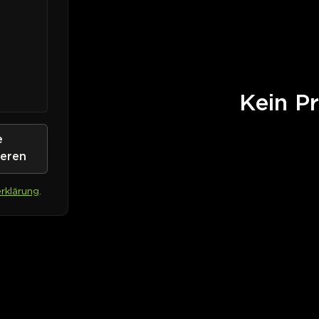
Kein Pr
e
ieren
rklärung
.