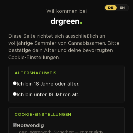
Zum Inhalt springen
DE
EN
Willkommen bei
Diese Seite richtet sich ausschließlich an
volljährige Sammler von Cannabissamen. Bitte
bestätige dein Alter und deine bevorzugten
Cookie-Einstellungen.
ALTERSNACHWEIS
Ich bin 18 Jahre oder älter.
Ich bin unter 18 Jahren alt.
CANNABISSAMEN VON ACE SEEDS KAUFEN
COOKIE-EINSTELLUNGEN
Ace Seeds
Notwendig
Login, Warenkorb, Sicherheit — immer aktiv.