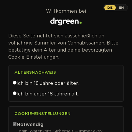
Zum Inhalt springen
DE
EN
Willkommen bei
Diese Seite richtet sich ausschließlich an
volljährige Sammler von Cannabissamen. Bitte
bestätige dein Alter und deine bevorzugten
Cookie-Einstellungen.
ALTERSNACHWEIS
Ich bin 18 Jahre oder älter.
Ich bin unter 18 Jahren alt.
CANNABISSAMEN VON ADVANCED SEEDS KAUFEN
COOKIE-EINSTELLUNGEN
Advanced Seeds
Notwendig
Login, Warenkorb, Sicherheit — immer aktiv.