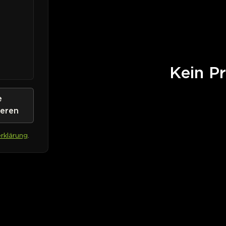
Kein Pr
e
ieren
rklärung
.