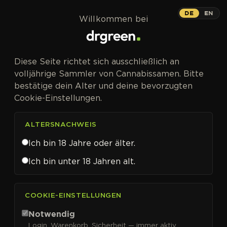
Zum Inhalt springen
DE
EN
Willkommen bei
Diese Seite richtet sich ausschließlich an
volljährige Sammler von Cannabissamen. Bitte
bestätige dein Alter und deine bevorzugten
Cookie-Einstellungen.
ALTERSNACHWEIS
Ich bin 18 Jahre oder älter.
Ich bin unter 18 Jahren alt.
CANNABISSAMEN VON HUMBOLDT SEED CO. KAUFEN
COOKIE-EINSTELLUNGEN
Humboldt Seed Co.
Notwendig
Login, Warenkorb, Sicherheit — immer aktiv.