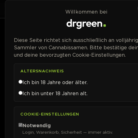
Zum Inhalt springen
Home
Shop
Willkommen bei
Packungsgröße
Diese Seite richtet sich ausschließlich an volljähri
Sammler von Cannabissamen. Bitte bestätige dein
Blütetyp
und deine bevorzugten Cookie-Einstellungen.
Geschlecht
ALTERSNACHWEIS
Ich bin 18 Jahre oder älter.
Genetik
Ich bin unter 18 Jahren alt.
Blütezeit
COOKIE-EINSTELLUNGEN
Erntezeit (Auto)
Notwendig
Login, Warenkorb, Sicherheit — immer aktiv.
THC-Gehalt