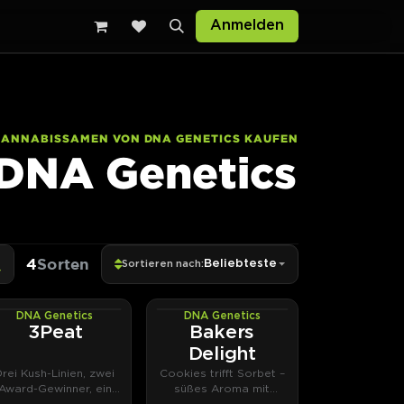
Anmelden
CANNABISSAMEN VON DNA GENETICS KAUFEN
DNA Genetics
4
Sorten
Beliebteste
Sortieren nach:
DNA Genetics
DNA Genetics
PHOTOFEM
PHOTOFEM
3Peat
Bakers
Delight
Drei Kush-Linien, zwei
Cookies trifft Sorbet –
Award-Gewinner, ein
süßes Aroma mit
DNA-Original.
klarem Fokus.