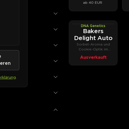
ab 40 EUR
DNA Genetics
AUTOFEM
Bakers
Delight Auto
Sorbet-Aroma und
Cookie-Optik im
Autoflower-Format
e
Ausverkauft
ieren
rklärung
.